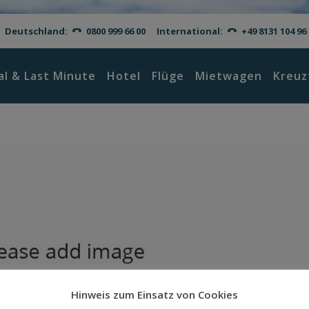
Deutschland:
0800 999 66 00
International:
+49 8131 104 96
al & Last Minute
Hotel
Flüge
Mietwagen
Kreuz
Hinweis zum Einsatz von Cookies