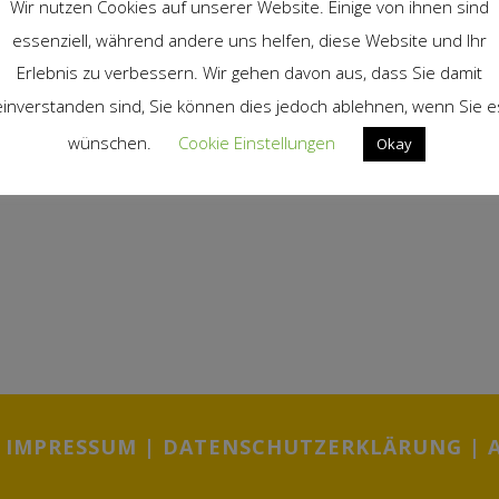
Wir nutzen Cookies auf unserer Website. Einige von ihnen sind
essenziell, während andere uns helfen, diese Website und Ihr
Erlebnis zu verbessern. Wir gehen davon aus, dass Sie damit
einverstanden sind, Sie können dies jedoch ablehnen, wenn Sie e
wünschen.
Cookie Einstellungen
Okay
|
IMPRESSUM
|
DATENSCHUTZERKLÄRUNG
|